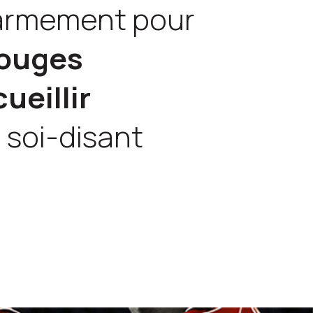
d’armement pour
Rouges
ueillir
 soi-disant